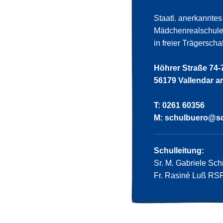
Staatl. anerkannt
Mädchenrealschule 
in freier Trägersch
Höhrer Straße 74-
56179 Vallendar a
T: 0261 60356
M:
schulbuero@sc
Schulleitung:
Sr. M. Gabriele Schr
Fr. Rasiné Luß RSR