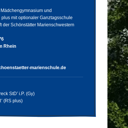
es Mädchengymnasium und
plus mit optionaler Ganztagsschule
aft der Schönstätter Marienschwestern
76
m Rhein
hoenstaetter-marienschule.de
eck StD’ i.P. (Gy)
' (RS plus)