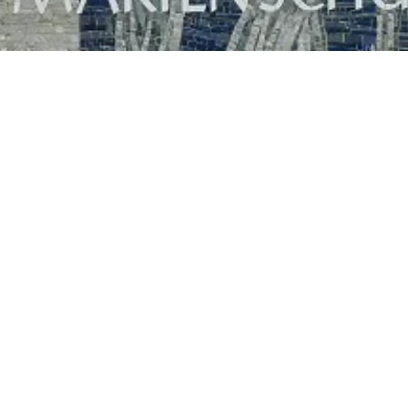
© Schönstätter Marienschule. Alle Rechte vorbehalten.
Webseite erstellt und betreut durch
DH|Consulting