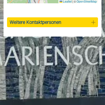
Leaflet
|
©
OpenStreetMap
Weitere Kontaktpersonen