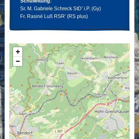
Schulleitung:
Sr. M. Gabriele Schreck StD’ i.P. (Gy)
Fr. Rasiné Luß RSR' (RS plus)
+
−