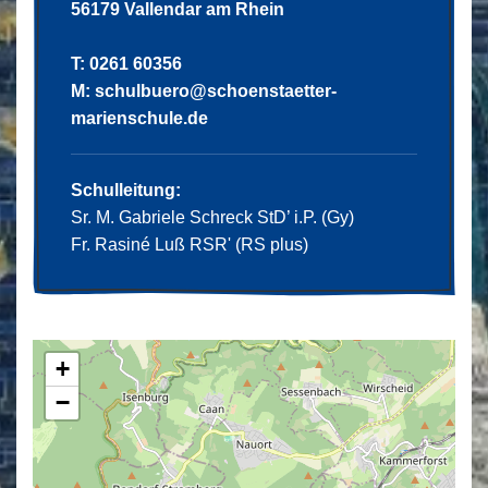
56179 Vallendar am Rhein
T: 0261 60356
M:
schulbuero@schoenstaetter-
marienschule.de
Schulleitung:
Sr. M. Gabriele Schreck StD’ i.P. (Gy)
Fr. Rasiné Luß RSR' (RS plus)
+
−