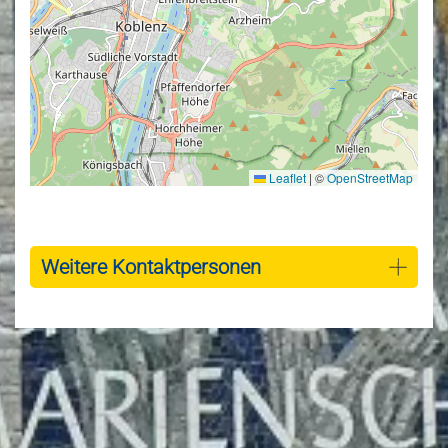
Leaflet
|
©
OpenStreetMap
Weitere Kontaktpersonen