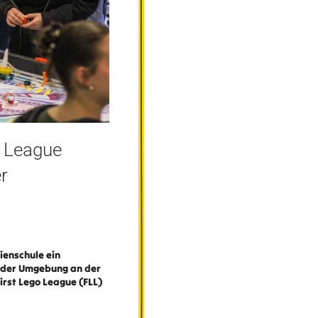
 League
r
ienschule ein
s der Umgebung an der
irst Lego League (FLL)