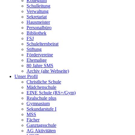
Kollegium
Schulleitung
Verwaltung
Sekretariat
Hausmeister
Personalbüro
Bibliothek
FSJ
Schulelternbeirat
Stiftung
Fördervereine
Ehemalige
80 Jahre SMS
Archiv (alte Webseite)
Unser Profil
Christliche Schule
Mädchenschule
EINE Schule (RS+/Gym)
Realschule plus
Gymnasium
Sekundarstufe I
MSS
Fächer
Ganztagsschule
AG Aktivitäten