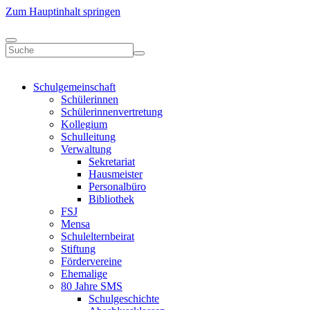
Zum Hauptinhalt springen
Schulgemeinschaft
Schülerinnen
Schülerinnenvertretung
Kollegium
Schulleitung
Verwaltung
Sekretariat
Hausmeister
Personalbüro
Bibliothek
FSJ
Mensa
Schulelternbeirat
Stiftung
Fördervereine
Ehemalige
80 Jahre SMS
Schulgeschichte